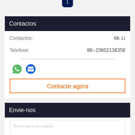
1
Contactos
Contactos:
Mr. Li
Telefone:
86--15602138358
Contacte agora
Envie-nos