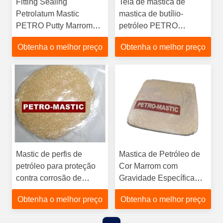
Fitting Sealing
Tela de mastica de
Petrolatum Mastic
mastica de butílio-
PETRO Putty Marrom
petróleo PETRO
escuro OEM
amarelo
Obtenha o melhor preço
Obtenha o melhor preço
Mastic de perfis de
Mastica de Petróleo de
petróleo para proteção
Cor Marrom com
contra corrosão de
Gravidade Específica
juntas de flanges
1.0-1.1 para Projetos
Obtenha o melhor preço
Obtenha o melhor preço
Comerciais