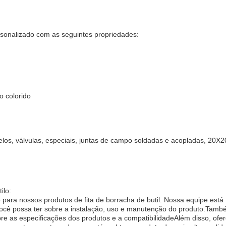
ersonalizado com as seguintes propriedades:
o colorido
 elos, válvulas, especiais, juntas de campo soldadas e acopladas, 20
ilo:
para nossos produtos de fita de borracha de butil. Nossa equipe está
você possa ter sobre a instalação, uso e manutenção do produto.Tam
e as especificações dos produtos e a compatibilidadeAlém disso, of