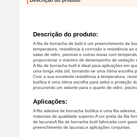
Descrição do produto
Descrição do produto:
A fita de borracha de butil é um preenchimento de bo
temperatura, resistência à corrosão e resistência ao 
salas de vidro, piscinas e outras áreas com temperat
proporcionar o máximo de desempenho de vedação e g
A fita de borracha butil é ideal para aplicações em qu
uma longa vida útil, tornando-se uma ótima escolha pa
Com a sua excelente resistência à temperatura, resis
butílica é uma ótima escolha para selos e proteção d
procurando um selante para o quarto de vidro, piscina
Aplicações:
A fita adesiva de borracha butílica é uma fita adesiva
materiais de qualidade superior.A cor preta da fita 
de lacunasA fita de borracha butil fabricada com ga
preenchimento de lacunas,e aplicações conjuntas.