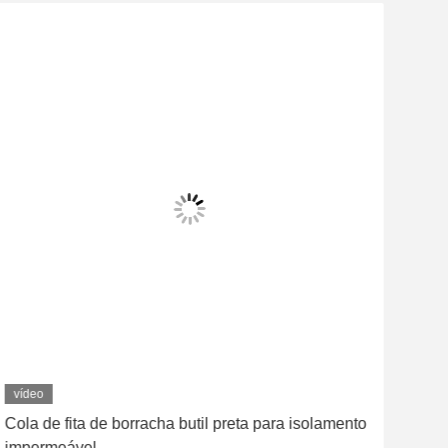
vídeo
víd
Cola de fita de borracha butil preta para isolamento
Faix
impermeável
50 