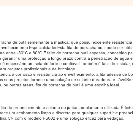
rracha de butil semelhante a mastica, que possui excelente resistência
envelhecimento.EspecialidadesEsta fita de borracha butil pode ser utili
ura entre -30°C e 80°C.É feito de borracha butil espessa, concebido pa
arantir uma protecção a longo prazo contra a penetração de água e 
e é necessário um selante forte e confiável.Também é fácil de instalar,
ra projetos profissionais e de bricolage.
tência à corrosão e resistência ao envelhecimento, a fita adesiva de b
os seus projetos.fornece uma solução de selante duradoura e fiávelSe
, ou outras áreas, fita de borracha de butil é uma escolha ideal.
, fita de preenchimento e selante de juntas amplamente utilizada.É feit
fornece um acabamento limpo e discreto para qualquer superfície.preen
solina CN com o modelo FS002 é uma solução eficaz para vedação,