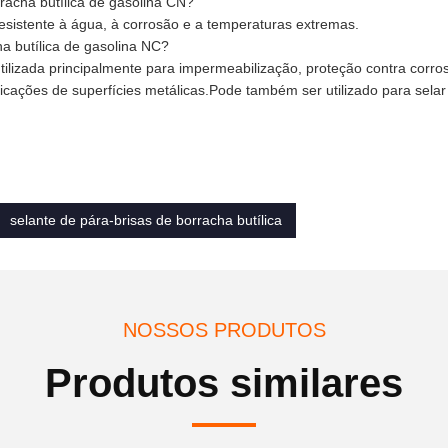
rracha butílica de gasolina CN?
 resistente à água, à corrosão e a temperaturas extremas.
ha butílica de gasolina NC?
 utilizada principalmente para impermeabilização, proteção contra corro
icações de superfícies metálicas.Pode também ser utilizado para selar
selante de pára-brisas de borracha butílica
NOSSOS PRODUTOS
Produtos similares