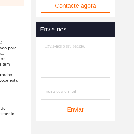
Contacte agora
Envie-nos
 à
zada para
ra
ar.
 e tem
orracha
 você está
o de
Enviar
chimento