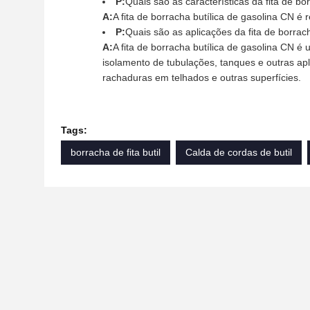
P:
Quais são as características da fita de bo
A:
A fita de borracha butílica de gasolina CN é
P:
Quais são as aplicações da fita de borrac
A:
A fita de borracha butílica de gasolina CN é
isolamento de tubulações, tanques e outras apl
rachaduras em telhados e outras superfícies.
Tags:
borracha de fita butil
Calda de cordas de butil