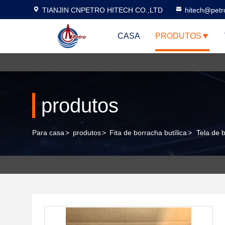
TIANJIN CNPETRO HITECH CO.,LTD
hitech@petr
CASA
PRODUTOS
produtos
Para casa
>
produtos
>
Fita de borracha butílica
>
Tela de 