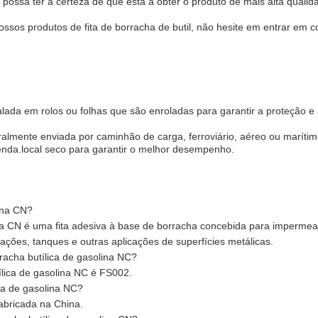
possa ter a certeza de que está a obter o produto de mais alta qualid
ssos produtos de fita de borracha de butil, não hesite em entrar em c
balada em rolos ou folhas que são enroladas para garantir a proteção e
eralmente enviada por caminhão de carga, ferroviário, aéreo ou marítim
da.local seco para garantir o melhor desempenho.
lina CN?
lina CN é uma fita adesiva à base de borracha concebida para impermea
ações, tanques e outras aplicações de superfícies metálicas.
racha butílica de gasolina NC?
ílica de gasolina NC é FS002.
ica de gasolina NC?
fabricada na China.