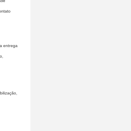
ade
ontato
 a entrega
o,
bilização,