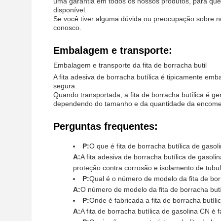
uma garantia em todos os nossos produtos, para que 
disponível.
Se você tiver alguma dúvida ou preocupação sobre no
conosco.
Embalagem e transporte:
Embalagem e transporte da fita de borracha butil
A fita adesiva de borracha butílica é tipicamente em
segura.
Quando transportada, a fita de borracha butílica é g
dependendo do tamanho e da quantidade da encomen
Perguntas frequentes:
P:
O que é fita de borracha butílica de gaso
A:
A fita adesiva de borracha butílica de gaso
proteção contra corrosão e isolamento de tubul
P:
Qual é o número de modelo da fita de bor
A:
O número de modelo da fita de borracha but
P:
Onde é fabricada a fita de borracha butíl
A:
A fita de borracha butílica de gasolina CN é 