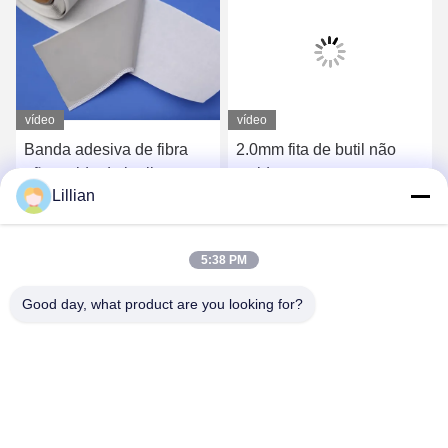
vídeo
vídeo
Banda adesiva de fibra
2.0mm fita de butil não
não tecida de butil para
tecida para caravanas
Lillian
estrada 50 mm ODM
selante de pára-brisas de
butil
Obtenha o melhor preço
Obtenha o melhor preço
5:38 PM
Good day, what product are you looking for?
TIANJIN CNPETRO HITECH CO.,LTD