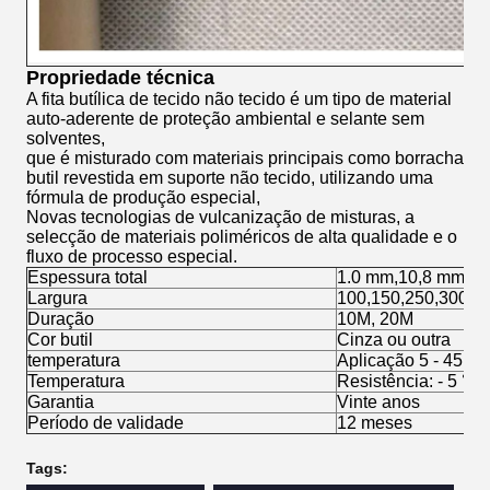
Propriedade técnica
A fita butílica de tecido não tecido é um tipo de material
auto-aderente de proteção ambiental e selante sem
solventes,
que é misturado com materiais principais como borracha
butil revestida em suporte não tecido, utilizando uma
fórmula de produção especial,
Novas tecnologias de vulcanização de misturas, a
selecção de materiais poliméricos de alta qualidade e o
fluxo de processo especial.
Espessura total
1.0 mm,10,8 mm,1
Largura
100,150,250,300 
Duração
10M, 20M
Cor butil
Cinza ou outra
temperatura
Aplicação 5 - 45 °C
Temperatura
Resistência: - 5 °C 
Garantia
Vinte anos
Período de validade
12 meses
Tags: