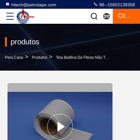
hitech@petrotape.com
86--15602138358
Citações
produtos
>
>
>
Para Casa
Produtos
Tela Butílica De Fibras Não Tecidas
Faixa D