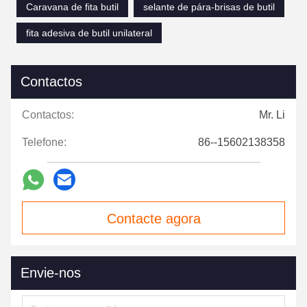
Caravana de fita butil
selante de pára-brisas de butil
fita adesiva de butil unilateral
Contactos
Contactos:
Mr. Li
Telefone:
86--15602138358
Contacte agora
Envie-nos