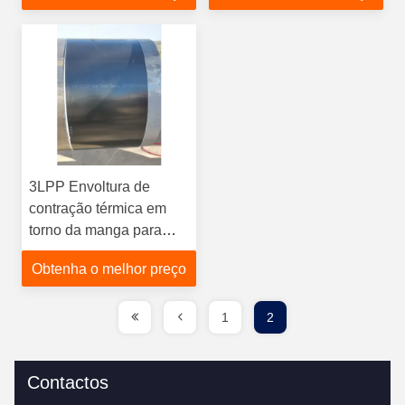
das juntas dos tubos
juntas de tubos
3LPP Envoltura de
contração térmica em
torno da manga para
proteção de solda de
Obtenha o melhor preço
tubulações de PP
1
2
Contactos