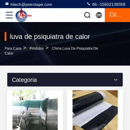
hitech@petrotape.com
86--15602138358
Citações
luva de psiquiatra de calor
>
>
Para Casa
Produtos
China Luva De Psiquiatra De
Calor
Categoria