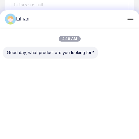
Lillian
Enviar
4:10 AM
Good day, what product are you looking for?
TIANJIN CNPETRO HITECH CO.,LTD
hitech@petrotape.com
86--15602138358
Novo Parque Industrial de Yangliuging, Distrito de Xiging,
Tianjin, 300000 // Parque industrial Dongmajuan, Distrito de
Wuqing, Tianjin, 300000, China