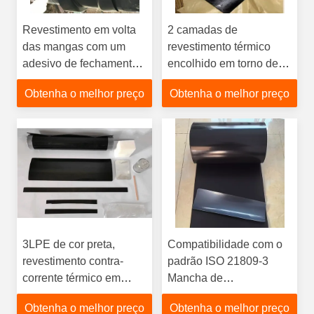
Revestimento em volta
2 camadas de
das mangas com um
revestimento térmico
adesivo de fechamento
encolhido em torno de
para revestimento de
mangas com patch de
Obtenha o melhor preço
Obtenha o melhor preço
envelopes articulares
fechamento para
revestimento de
revestimento de
articulação
3LPE de cor preta,
Compatibilidade com o
revestimento contra-
padrão ISO 21809-3
corrente térmico em
Mancha de
torno da manga para
encolhimento térmico
Obtenha o melhor preço
Obtenha o melhor preço
proteção da corrosão
para revestimento de