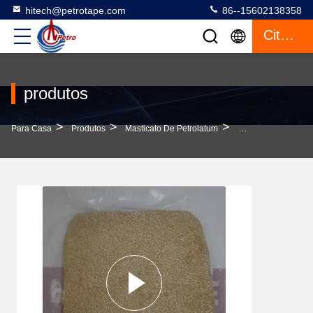
hitech@petrotape.com
86--15602138358
Citações
produtos
>
>
>
Para Casa
Produtos
Masticato De Petrolatum
Construção Petrola