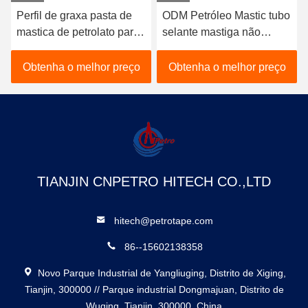
Perfil de graxa pasta de
ODM Petróleo Mastic tubo
mastica de petrolato para
selante mastiga não
proteção da corrosão
endurecimento para
marinha
válvulas ou flanges
Obtenha o melhor preço
Obtenha o melhor preço
Amarelo
TIANJIN CNPETRO HITECH CO.,LTD
hitech@petrotape.com
86--15602138358
Novo Parque Industrial de Yangliuging, Distrito de Xiging,
Tianjin, 300000 // Parque industrial Dongmajuan, Distrito de
Wuqing, Tianjin, 300000, China