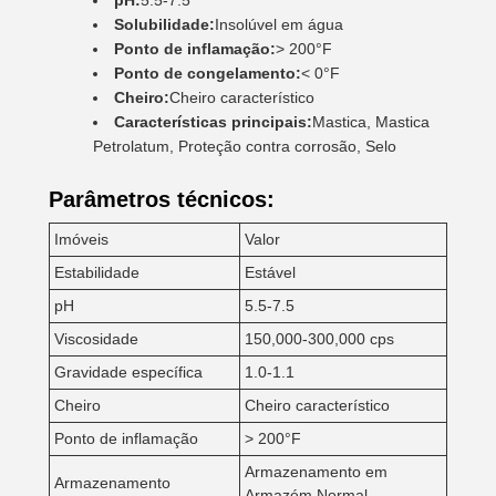
pH:
5.5-7.5
Solubilidade:
Insolúvel em água
Ponto de inflamação:
> 200°F
Ponto de congelamento:
< 0°F
Cheiro:
Cheiro característico
Características principais:
Mastica, Mastica
Petrolatum, Proteção contra corrosão, Selo
Parâmetros técnicos:
Imóveis
Valor
Estabilidade
Estável
pH
5.5-7.5
Viscosidade
150,000-300,000 cps
Gravidade específica
1.0-1.1
Cheiro
Cheiro característico
Ponto de inflamação
> 200°F
Armazenamento em
Armazenamento
Armazém Normal